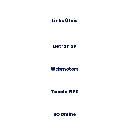
Links Úteis
Detran SP
Webmotors
Tabela FIPE
BO Online